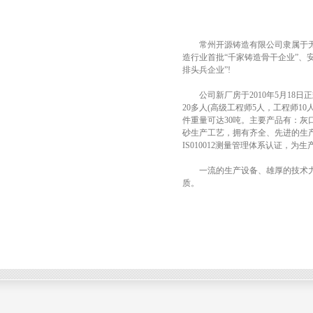
常州开源铸造有限公司隶属于无锡
造行业首批“千家铸造骨干企业”、
排头兵企业”!
公司新厂房于2010年5月18日
20多人(高级工程师5人，工程师1
件重量可达30吨。主要产品有：灰
砂生产工艺，拥有齐全、先进的生产设
IS010012测量管理体系认证，
一流的生产设备、雄厚的技术力量
质。